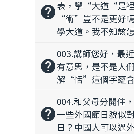
表，學“大道“是
help
“術”豈不是更好
學大道。我不知該
003.講師您好，
help
有意思，是不是人
解“恬”這個字蘊
004.和父母分開
help
一些外國節日貌似
日？中國人可以過