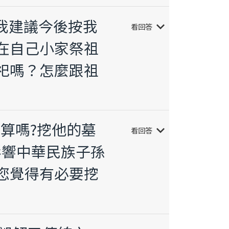
，我建議今後按我
keyboard_arrow_down
看回答
在自己小家祭祖
祀嗎？怎麼跟祖
皇算嗎?挖他的墓
keyboard_arrow_down
看回答
影響中華民族子孫
您覺得有必要挖