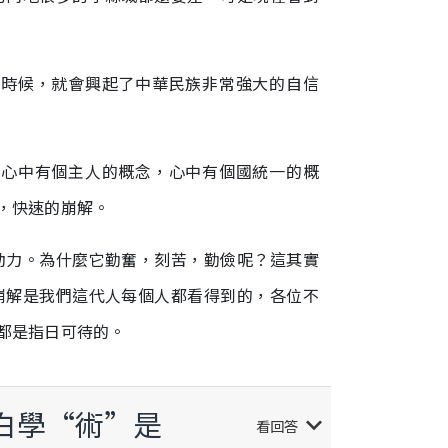
的時候，就會興起了中華民族非常強大的自信
裡心中有個主人的概念，心中有個國統一的概
，快速的崩解。
動力。為什麼它勤奮，刻苦，勤儉呢？這其實
崩解是我們這代人每個人都看得到的，各位不
都是指日可待的。
白學“術”是
keyboard_arrow_down
看回答