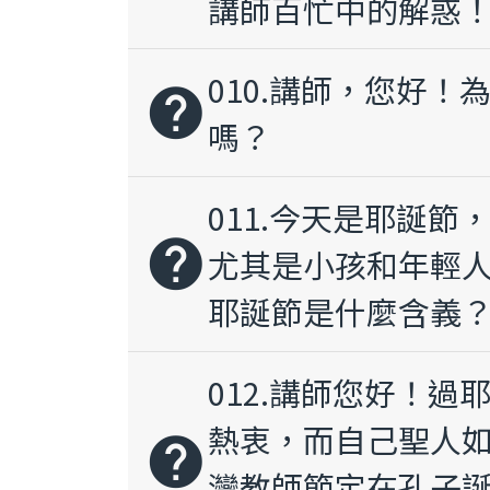
講師百忙中的解惑
010.講師，您好
help
嗎？
011.今天是耶誕
help
尤其是小孩和年輕
耶誕節是什麼含義
012.講師您好！
熱衷，而自己聖人
help
灣教師節定在孔子