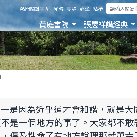
熱門關鍵字＃
禪修
農場
靜坐
站樁
黃庭書院
張慶祥講經典
化
樂合一是因為近乎道才會和諧，就是
經不是一個地方的事了。大家都不敢
錯，傷及性命了有地方說理那就萬幸