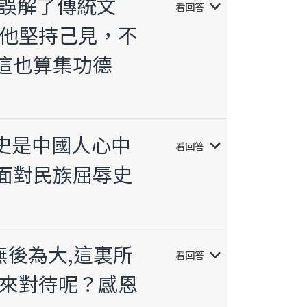
或誤解了傳統文
keyboard_arrow_down
看回答
者他堅持己見，不
這也算集功德
歷史是中國人心中
keyboard_arrow_down
看回答
面對民族屈辱史
無後為大,這裏所
keyboard_arrow_down
看回答
何來對待呢？感恩