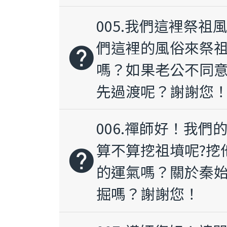
005.我們這裡祭
們這裡的風俗來祭
help
嗎？如果老公不同
先過渡呢？謝謝您
006.禪師好！我
算不算挖祖墳呢?挖
help
的運氣嗎？關於秦
掘嗎？謝謝您！