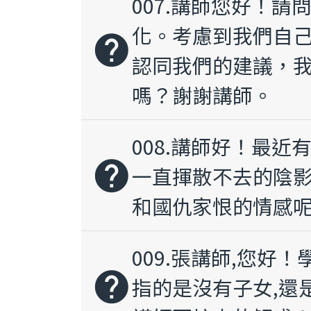
007.講師您好！
化。考慮到我們自己
help
認同我們的建議，
嗎？謝謝講師。
008.講師好！最
help
一直揮散不去的陰
和國仇家恨的情感
009.張講師,您好
help
指的是沒有子女,還