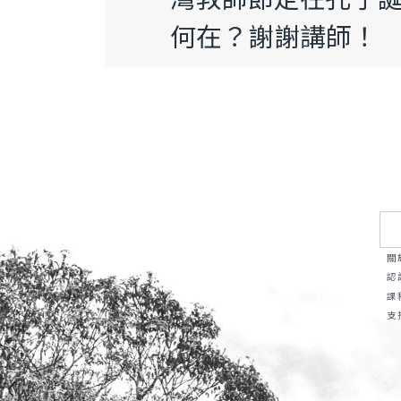
何在？謝謝講師！
關
認
課
支