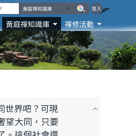
登入
黃庭禪知識庫
禪修活動
大同世界吧？可現
keyboard_arrow_up
奢望大同，只要
了。這個社會還