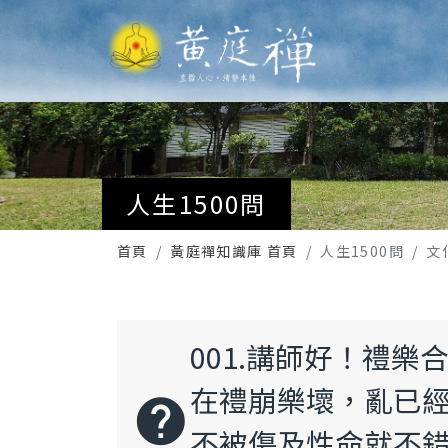
人生1500問
首頁
黃庭禪知識庫 首頁
人生1500問
文
001.講師好！禮
在禮崩樂壞，亂已
help
不被傷及性命就不