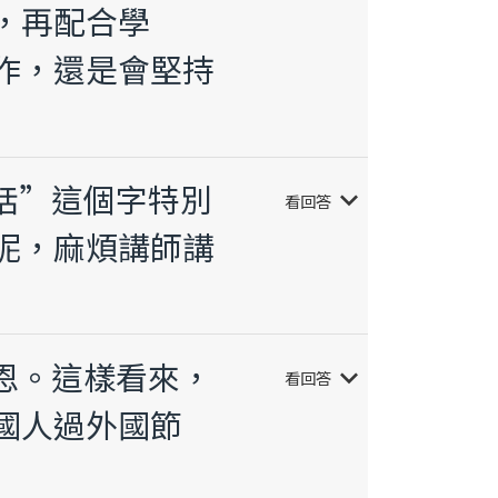
，再配合學
作，還是會堅持
“恬”這個字特別
keyboard_arrow_down
看回答
呢，麻煩講師講
感恩。這樣看來，
keyboard_arrow_down
看回答
國人過外國節