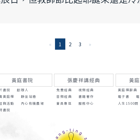
«
1
2
3
»
黃庭書院
張慶祥講經典
黃庭
於書院
創辦人
免費經典
視頻經典
黃庭禪辭典
識黃庭禪
靜坐站樁
音頻經典
書籍著作
電子書
電
程與活動
內心有機農場
會員專區
服務中心
人生1500問
持書院