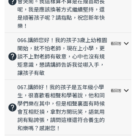
help
會哭鬧。我這樣算不算是在揠苗助長
呢，我是應該換著方式繼續堅持，還
是順著孩子呢？請指點，祝您新年快
樂！
066.講師您好！我的孩子3歲上幼稚園
keyboard_arrow_down
看回答
開始，就不怕老師，現在上小學，更
help
談不上對老師有敬意，心中也沒有規
矩意識，懇請講師告訴我從哪入手，
讓孩子有敬
067.講師好！我的孩子是五年級小學
keyboard_arrow_down
看回答
生，很喜歡看相聲和學著說，他和同
學們樂在其中，但是相聲裏面有時候
help
會互相貶損，拿對方開玩笑，語氣用
詞有點誇張，請問這樣還符合養生的
和樂嗎？感謝您！