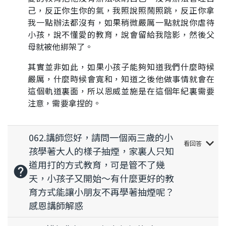
己，反正你生你的氣，我照說照鬧照跳，反正你拿
我一點辦法都沒有，如果稍微嚴厲一點就說你虐待
小孩，說不懂愛的教育，說會留給我陰影，然後父
母就被他綁架了。
其實並非如此，如果小孩子能夠知道我們什麼時候
嚴厲，什麼時候會寬和，知道之後他做事情就會在
這個軌道裏面，所以恩威並施是在這個年紀裏需要
注意，需要拿捏的。
062.講師您好，請問一個兩三歲的小
keyboard_arrow_down
看回答
孩學著大人的樣子抽煙，家裏人只知
道用打的方式教育，可是管不了幾
help
天，小孩子又開始～有什麼更好的教
育方式能讓小朋友不再學著抽煙呢？
感恩講師解惑