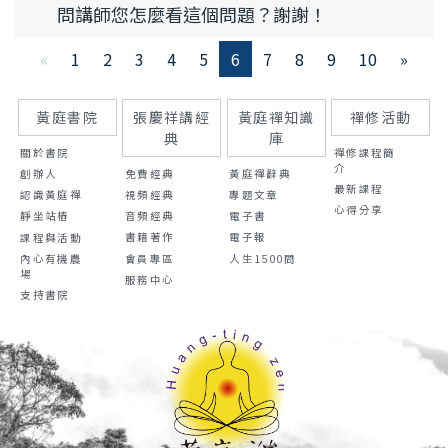
問講師您怎麼看這個問題？謝謝！
«
1
2
3
4
5
6
7
8
9
10
»
黃庭書院
張慶祥講經
黃庭禪知識
禪修活動
典
庫
關於書院
禪修課程簡
介
免費經典
黃庭禪辭典
創辦人
最新課程
視頻經典
專題文章
認識黃庭禪
心得分享
音頻經典
電子書
靜坐站樁
書籍著作
電子報
課程與活動
會員專區
人生1500問
內心有機農
場
服務中心
支持書院