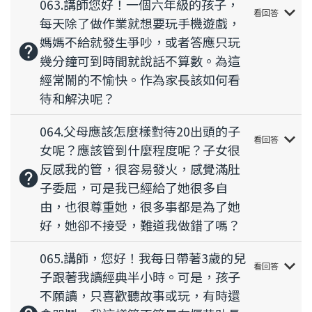
063.講師您好！一個六年級的孩子，
keyboard_arrow_down
看回答
每天除了做作業就想要玩手機遊戲，
媽媽不給就發生爭吵，或者答應只玩
help
幾分鐘可到時間就說話不算數。為這
經常鬧的不愉快。作為家長該如何看
待和解決呢？
064.父母應該怎麼樣對待20出頭的子
keyboard_arrow_down
看回答
女呢？應該管到什麼程度呢？子女很
反感我的管，很容易發火，感覺滿肚
help
子委屈，可是我已經給了她很多自
由，也很尊重她，很多事都是為了她
好，她卻不接受，難道我做錯了嗎？
065.講師，您好！我每日帶著3歲的兒
keyboard_arrow_down
看回答
子跟著我讀經典半小時。可是，孩子
不願讀，只喜歡聽故事或玩，有時還