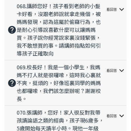
068.講師您好！孩子看到老師的小髮
keyboard_arrow_down
看回答
卡好看，沒跟老師說就拿走幾個，被
媽媽發現，認為這屬於偷竊行為，也
help
是耐心引導說喜歡什麼可以讓媽媽
買。孩子說你經常說家裏沒錢緊張，
我不敢想買的事。請講師指點如何引
導孩子正確取向
069.校長好！我是一個小學生，我媽
keyboard_arrow_down
看回答
媽不打人就是很囉嗦，這時我心裏就
help
不爽，挺煩的，好像班裏同學的媽媽
也都囉嗦，我們該怎麼辦呢？謝謝校
長。
070.張講師，您好！家人很反對我帶
keyboard_arrow_down
看回答
孩讀論語之類的經典，孩子現6歲多，
5歲開始每天讀半小時。現他一年級