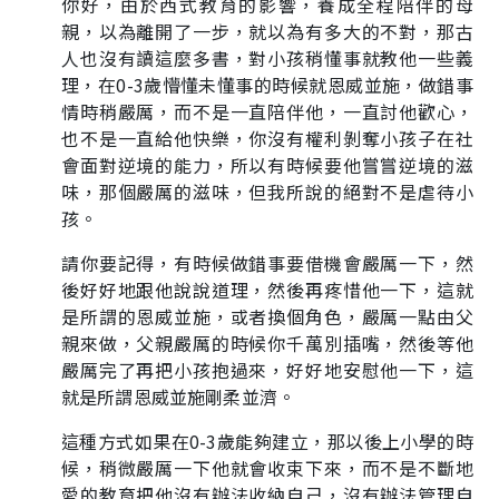
你好，由於西式教育的影響，養成全程陪伴的母
親，以為離開了一步，就以為有多大的不對，那古
人也沒有讀這麼多書，對小孩稍懂事就教他一些義
理，在0-3歲懵懂未懂事的時候就恩威並施，做錯事
情時稍嚴厲，而不是一直陪伴他，一直討他歡心，
也不是一直給他快樂，你沒有權利剝奪小孩子在社
會面對逆境的能力，所以有時候要他嘗嘗逆境的滋
味，那個嚴厲的滋味，但我所說的絕對不是虐待小
孩。
請你要記得，有時候做錯事要借機會嚴厲一下，然
後好好地跟他說說道理，然後再疼惜他一下，這就
是所謂的恩威並施，或者換個角色，嚴厲一點由父
親來做，父親嚴厲的時候你千萬別插嘴，然後等他
嚴厲完了再把小孩抱過來，好好地安慰他一下，這
就是所謂恩威並施剛柔並濟。
這種方式如果在0-3歲能夠建立，那以後上小學的時
候，稍微嚴厲一下他就會收束下來，而不是不斷地
愛的教育把他沒有辦法收納自己，沒有辦法管理自