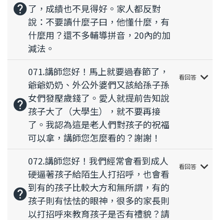
help
了，成績也不見得好。家人都反對
說：不要讀什麼子曰，他懂什麼，有
什麼用？還不多輔導拼音，20內的加
減法。
071.講師您好！馬上就要過春節了，
keyboard_arrow_down
看回答
爺爺奶奶、外公外婆們又該給孫子孫
女們發壓歲錢了。愛人就提前告知說
help
孩子大了（大學生），就不要再接
了。我認為這是老人們對孩子的祝福
可以拿，講師您怎麼看的？謝謝！
072.講師您好！我們經常會看到成人
keyboard_arrow_down
看回答
硬逼著孩子給陌生人打招呼，也會看
到有的孩子比較大方和無所謂，有的
help
孩子則有怯怯的眼神，很多的家長則
以打招呼來教育孩子是否有禮貌？請